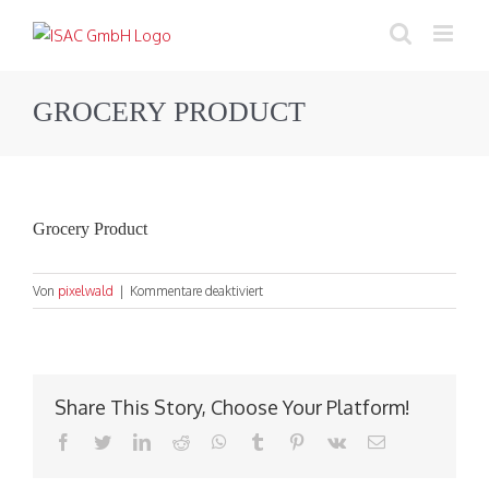
Zum
Inhalt
springen
GROCERY PRODUCT
Grocery Product
für
Von
pixelwald
|
Kommentare deaktiviert
Grocery
Product
Share This Story, Choose Your Platform!
Facebook
Twitter
LinkedIn
Reddit
WhatsApp
Tumblr
Pinterest
Vk
E-
Mail