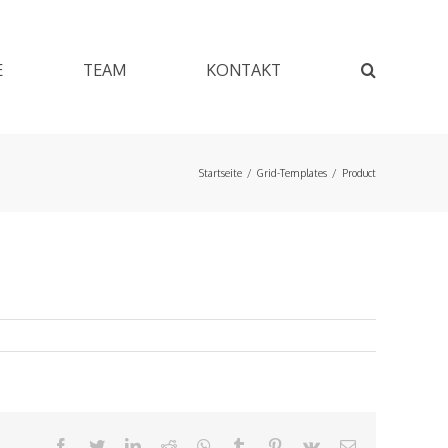
E
TEAM
KONTAKT
Startseite
/
Grid-Templates
/
Product
Facebook
Twitter
LinkedIn
Reddit
WhatsApp
Tumblr
Pinterest
Vk
E-