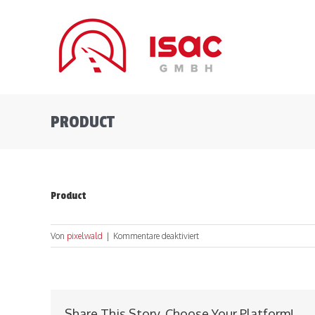
Zum
Inhalt
springen
PRODUCT
Product
für
Von
pixelwald
|
Kommentare deaktiviert
Product
Share This Story, Choose Your Platform!