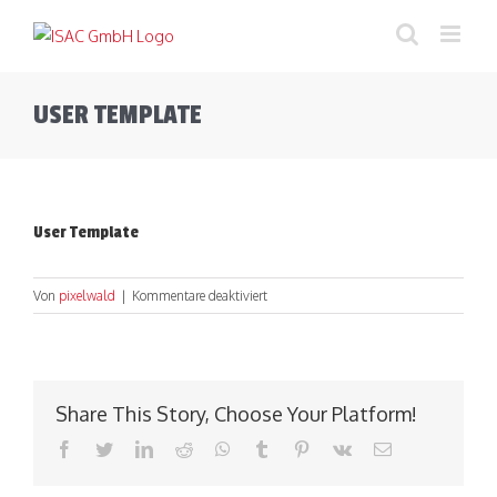
Zum
Inhalt
springen
USER TEMPLATE
User Template
für
Von
pixelwald
|
Kommentare deaktiviert
User
Template
Share This Story, Choose Your Platform!
Facebook
Twitter
LinkedIn
Reddit
WhatsApp
Tumblr
Pinterest
Vk
E-
Mail