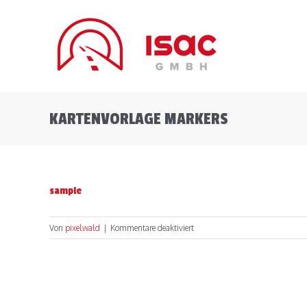
Zum
Inhalt
springen
KARTENVORLAGE MARKERS
sample
für
Von
pixelwald
|
Kommentare deaktiviert
sample