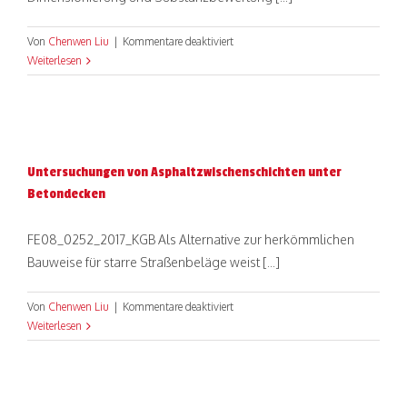
für
Von
Chenwen Liu
|
Kommentare deaktiviert
OptiFEM
Weiterlesen
Beton
–
Laufzeitoptimierung
der
FEM
Untersuchungen von Asphaltzwischenschichten unter
für
Betondecken
die
RDO
Beton
FE08_0252_2017_KGB Als Alternative zur herkömmlichen
Bauweise für starre Straßenbeläge weist [...]
für
Von
Chenwen Liu
|
Kommentare deaktiviert
Untersuchungen
Weiterlesen
von
Asphaltzwischenschichten
unter
Betondecken